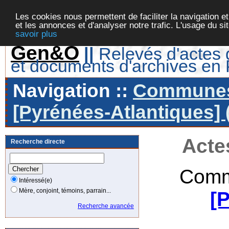
Les cookies nous permettent de faciliter la navigation et
et les annonces et d'analyser notre trafic. L'usage du s
savoir plus
Gen&O
||
Relevés d'actes d
et documents d'archives en
Navigation ::
Communes 
[Pyrénées-Atlantiques] 
Acte
Recherche directe
Comm
Intéressé(e)
Mère, conjoint, témoins, parrain...
[
Recherche avancée