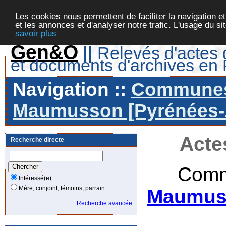
Les cookies nous permettent de faciliter la navigation et
et les annonces et d'analyser notre trafic. L'usage du s
savoir plus
Gen&O
||
Relevés d'actes d
et documents d'archives en
Navigation ::
Communes 
Maumusson [Pyrénées-At
Acte
Recherche directe
Comm
Intéressé(e)
Mère, conjoint, témoins, parrain...
Maumuss
Recherche avancée