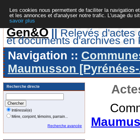
Les cookies nous permettent de faciliter la navigation et
et les annonces et d'analyser notre trafic. L'usage du s
savoir plus
Gen&O
||
Relevés d'actes d
et documents d'archives en
Navigation ::
Communes 
Maumusson [Pyrénées-At
Acte
Recherche directe
Comm
Intéressé(e)
Mère, conjoint, témoins, parrain...
Maumuss
Recherche avancée