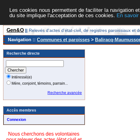
Les cookies nous permettent de faciliter la navigation et
du site implique l'acceptation de ces cookies.
En savoir
Gen&O
||
Relevés d'actes d'état-civil, de registres paroissiaux 
Navigation ::
Communes et paroisses
>
Baliracq-Maumusson 
Recherche directe
Intéressé(e)
Mère, conjoint, témoins, parrain...
Recherche avancée
Accès membres
Connexion
Nous cherchons des volontaires
pour relever des actes (état civil et