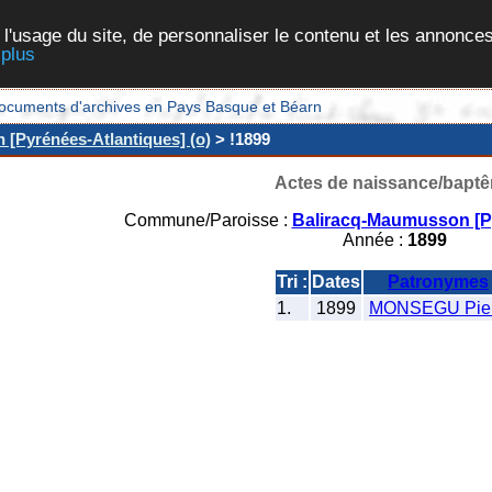
 l'usage du site, de personnaliser le contenu et les annonces
 plus
et documents d'archives en Pays Basque et Béarn
[Pyrénées-Atlantiques] (o)
> !1899
Actes de naissance/bapt
Commune/Paroisse :
Baliracq-Maumusson [Py
Année :
1899
Tri :
Dates
Patronymes
1.
1899
MONSEGU Pier