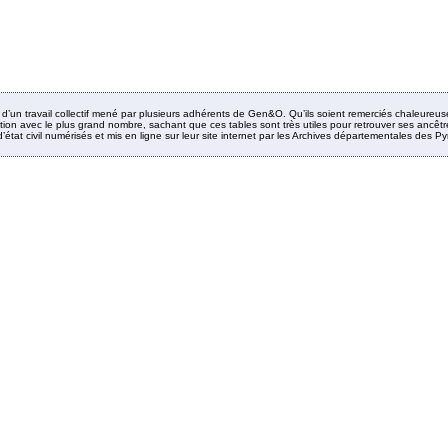
it d’un travail collectif mené par plusieurs adhérents de Gen&O. Qu’ils soient remerciés chaleureus
ion avec le plus grand nombre, sachant que ces tables sont très utiles pour retrouver ses ancêtres
’état civil numérisés et mis en ligne sur leur site internet par les Archives départementales des 