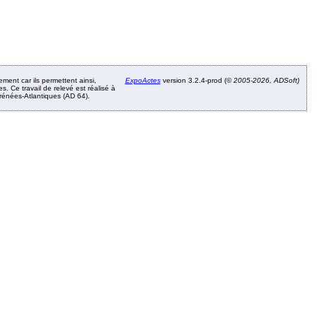
ement car ils permettent ainsi,
ExpoActes
version 3.2.4-prod (©
2005-2026, ADSoft)
. Ce travail de relevé est réalisé à
Pyrénées-Atlantiques (AD 64).