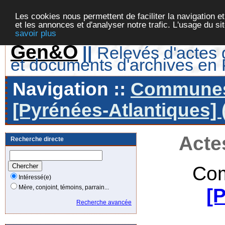
Les cookies nous permettent de faciliter la navigation et
et les annonces et d'analyser notre trafic. L'usage du s
savoir plus
Gen&O
||
Relevés d'actes d
et documents d'archives en
Navigation ::
Communes 
[Pyrénées-Atlantiques] 
Acte
Recherche directe
Com
Intéressé(e)
Mère, conjoint, témoins, parrain...
[
Recherche avancée