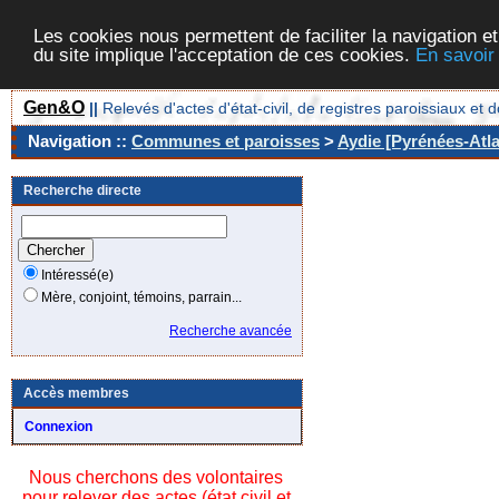
Les cookies nous permettent de faciliter la navigation et
du site implique l'acceptation de ces cookies.
En savoir
Gen&O
||
Relevés d'actes d'état-civil, de registres paroissiaux 
Navigation ::
Communes et paroisses
>
Aydie [Pyrénées-Atla
Recherche directe
Intéressé(e)
Mère, conjoint, témoins, parrain...
Recherche avancée
Accès membres
Connexion
Nous cherchons des volontaires
pour relever des actes (état civil et