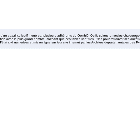
it d’un travail collectif mené par plusieurs adhérents de Gen&O. Qu’ils soient remerciés chaleureus
ion avec le plus grand nombre, sachant que ces tables sont très utiles pour retrouver ses ancêtres
’état civil numérisés et mis en ligne sur leur site internet par les Archives départementales des 