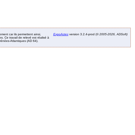
ement car ils permettent ainsi,
ExpoActes
version 3.2.4-prod (©
2005-2026, ADSoft)
. Ce travail de relevé est réalisé à
Pyrénées-Atlantiques (AD 64).