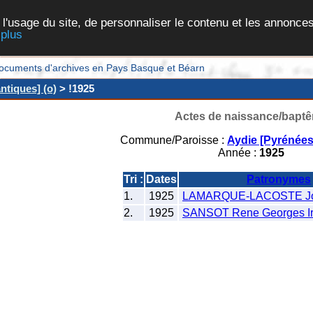
 l'usage du site, de personnaliser le contenu et les annonces
 plus
et documents d'archives en Pays Basque et Béarn
ntiques] (o)
> !1925
Actes de naissance/bapt
Commune/Paroisse :
Aydie [Pyrénées
Année :
1925
Tri :
Dates
Patronymes
1.
1925
LAMARQUE-LACOSTE Jos
2.
1925
SANSOT Rene Georges I