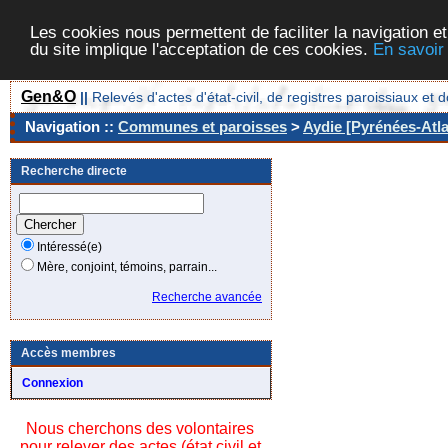
Les cookies nous permettent de faciliter la navigation et
du site implique l'acceptation de ces cookies.
En savoir
Gen&O
||
Relevés d'actes d'état-civil, de registres paroissiaux 
Navigation ::
Communes et paroisses
>
Aydie [Pyrénées-Atla
Recherche directe
Intéressé(e)
Mère, conjoint, témoins, parrain...
Recherche avancée
Accès membres
Connexion
Nous cherchons des volontaires
pour relever des actes (état civil et