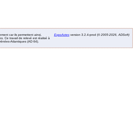
ement car ils permettent ainsi,
ExpoActes
version 3.2.4-prod (©
2005-2026, ADSoft)
. Ce travail de relevé est réalisé à
Pyrénées-Atlantiques (AD 64).