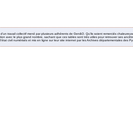
it d’un travail collectif mené par plusieurs adhérents de Gen&O. Qu’ils soient remerciés chaleureus
ion avec le plus grand nombre, sachant que ces tables sont très utiles pour retrouver ses ancêtres
’état civil numérisés et mis en ligne sur leur site internet par les Archives départementales des 