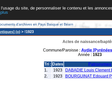
 l'usage du site, de personnaliser le contenu et les annonces
 plus
et documents d'archives en Pays Basque et Béarn
ntiques] (o)
> !1923
Actes de naissance/bapt
Commune/Paroisse :
Aydie [Pyrénées
Année :
1923
Tri :
Dates
Patronymes
1.
1923
DABADIE Louis Clement
2.
1923
BOURGUINAT Edouard Pie