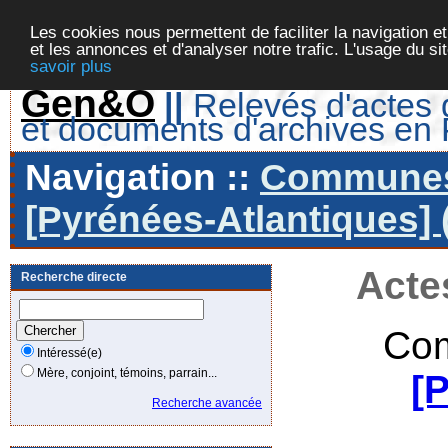
Les cookies nous permettent de faciliter la navigation et
et les annonces et d'analyser notre trafic. L'usage du s
savoir plus
Gen&O
||
Relevés d'actes d
et documents d'archives en
Navigation ::
Communes 
[Pyrénées-Atlantiques] 
Acte
Recherche directe
Com
Intéressé(e)
Mère, conjoint, témoins, parrain...
[
Recherche avancée