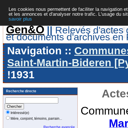
Les cookies nous permettent de faciliter la navigation et
et les annonces et d'analyser notre trafic. L'usage du s
savoir plus
Gen&O
||
Relevés d'actes d
et documents d'archives en
Navigation ::
Communes 
Saint-Martin-Bideren [P
!1931
Acte
Recherche directe
Commune
Intéressé(e)
Mère, conjoint, témoins, parrain...
Mar
Recherche avancée