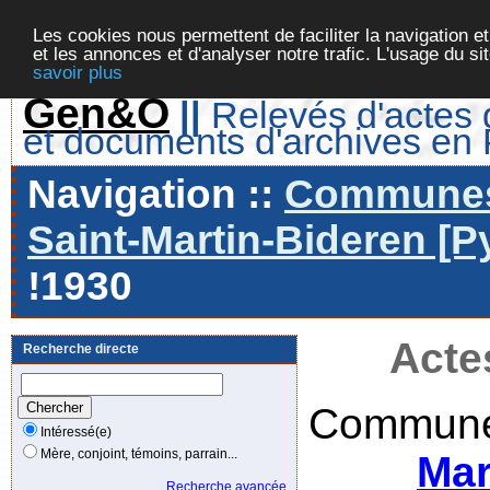
Les cookies nous permettent de faciliter la navigation et
et les annonces et d'analyser notre trafic. L'usage du s
savoir plus
Gen&O
||
Relevés d'actes d
et documents d'archives en
Navigation ::
Communes 
Saint-Martin-Bideren [P
!1930
Acte
Recherche directe
Commune
Intéressé(e)
Mère, conjoint, témoins, parrain...
Mar
Recherche avancée