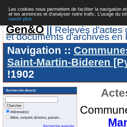
Les cookies nous permettent de faciliter la navigation et
et les annonces et d'analyser notre trafic. L'usage du s
savoir plus
Gen&O
||
Relevés d'actes d
et documents d'archives en
Navigation ::
Communes 
Saint-Martin-Bideren [P
!1902
Acte
Recherche directe
Commune
Intéressé(e)
Mère, conjoint, témoins, parrain...
Mar
Recherche avancée