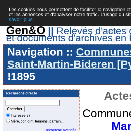
Les cookies nous permettent de faciliter la navigation et
et les annonces et d'analyser notre trafic. L'usage du s
savoir plus
Gen&O
||
Relevés d'actes d
et documents d'archives en
Navigation ::
Communes 
Saint-Martin-Bideren [P
!1895
Acte
Recherche directe
Commune
Intéressé(e)
Mère, conjoint, témoins, parrain...
Mar
Recherche avancée