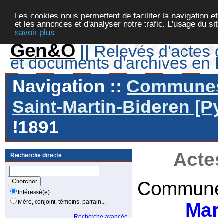
Les cookies nous permettent de faciliter la navigation et
et les annonces et d'analyser notre trafic. L'usage du s
savoir plus
Gen&O
||
Relevés d'actes d
et documents d'archives en
Navigation ::
Communes 
Saint-Martin-Bideren [P
!1891
Acte
Recherche directe
Commune
Intéressé(e)
Mère, conjoint, témoins, parrain...
Mar
Recherche avancée