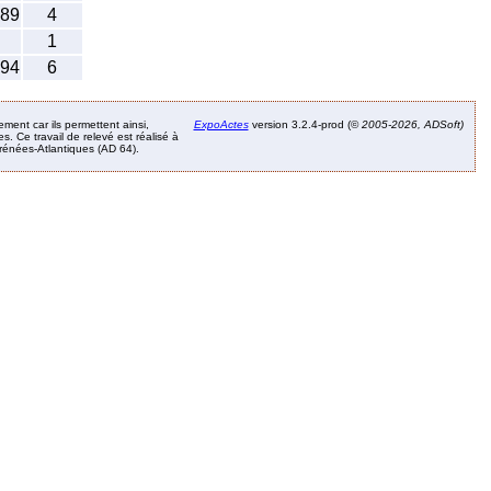
889
4
1
894
6
ement car ils permettent ainsi,
ExpoActes
version 3.2.4-prod (©
2005-2026, ADSoft)
. Ce travail de relevé est réalisé à
Pyrénées-Atlantiques (AD 64).