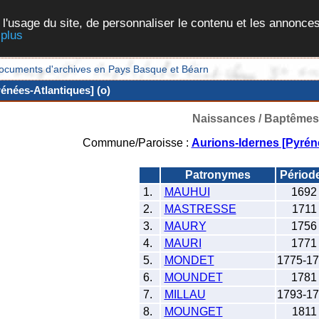
 l'usage du site, de personnaliser le contenu et les annonces
 plus
et documents d'archives en Pays Basque et Béarn
énées-Atlantiques] (o)
Naissances / Baptêmes
Commune/Paroisse :
Aurions-Idernes [Pyrén
Patronymes
Périod
1.
MAUHUI
1692
2.
MASTRESSE
1711
3.
MAURY
1756
4.
MAURI
1771
5.
MONDET
1775-1
6.
MOUNDET
1781
7.
MILLAU
1793-1
8.
MOUNGET
1811