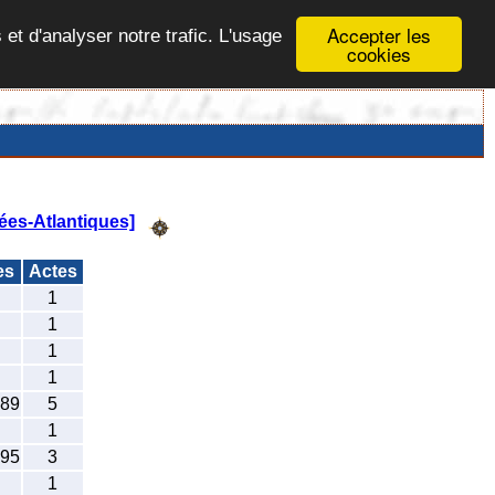
Accepter les
 et d'analyser notre trafic. L'usage
cookies
ées-Atlantiques]
es
Actes
1
1
1
1
789
5
1
795
3
1