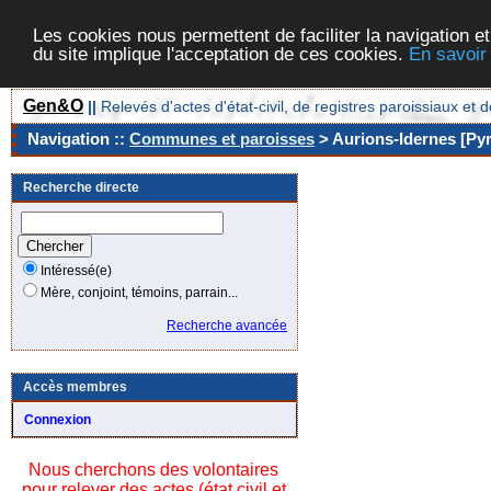
Les cookies nous permettent de faciliter la navigation et
du site implique l'acceptation de ces cookies.
En savoir
Gen&O
||
Relevés d'actes d'état-civil, de registres paroissiaux 
Navigation ::
Communes et paroisses
> Aurions-Idernes [Pyr
Recherche directe
Intéressé(e)
Mère, conjoint, témoins, parrain...
Recherche avancée
Accès membres
Connexion
Nous cherchons des volontaires
pour relever des actes (état civil et