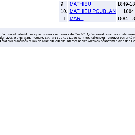
9.
MATHIEU
1849-1
10.
MATHIEU POUBLAN
1884
11.
MARÉ
1884-1
it d’un travail collectif mené par plusieurs adhérents de Gen&O. Qu’ils soient remerciés chaleureus
ion avec le plus grand nombre, sachant que ces tables sont très utiles pour retrouver ses ancêtres
’état civil numérisés et mis en ligne sur leur site internet par les Archives départementales des 