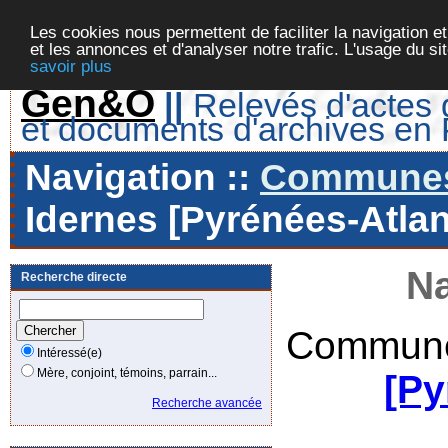
Les cookies nous permettent de faciliter la navigation et
et les annonces et d'analyser notre trafic. L'usage du s
savoir plus
Gen&O
||
Relevés d'actes d
et documents d'archives en
Navigation ::
Communes 
Idernes [Pyrénées-Atlan
Na
Recherche directe
Commune
Intéressé(e)
Mère, conjoint, témoins, parrain...
[Py
Recherche avancée