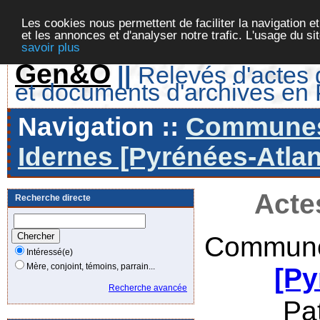
Les cookies nous permettent de faciliter la navigation et
et les annonces et d'analyser notre trafic. L'usage du s
savoir plus
Gen&O
||
Relevés d'actes d
et documents d'archives en
Navigation ::
Communes 
Idernes [Pyrénées-Atlan
Acte
Recherche directe
Commune
Intéressé(e)
Mère, conjoint, témoins, parrain...
[Py
Recherche avancée
Pa