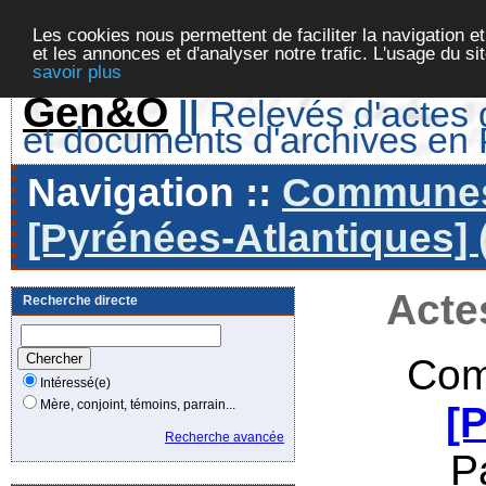
Les cookies nous permettent de faciliter la navigation et
et les annonces et d'analyser notre trafic. L'usage du s
savoir plus
Gen&O
||
Relevés d'actes d
et documents d'archives en
Navigation ::
Communes 
[Pyrénées-Atlantiques] 
Acte
Recherche directe
Com
Intéressé(e)
Mère, conjoint, témoins, parrain...
[
Recherche avancée
P