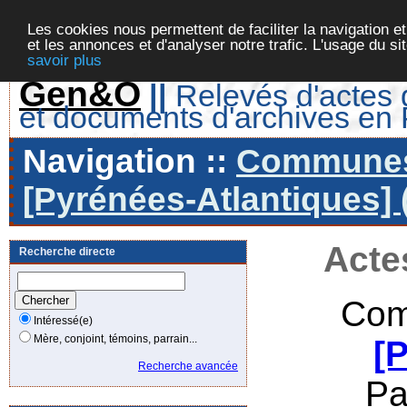
Les cookies nous permettent de faciliter la navigation et
et les annonces et d'analyser notre trafic. L'usage du s
savoir plus
Gen&O
||
Relevés d'actes d
et documents d'archives en
Navigation ::
Communes 
[Pyrénées-Atlantiques] 
Acte
Recherche directe
Com
Intéressé(e)
Mère, conjoint, témoins, parrain...
[
Recherche avancée
Pa