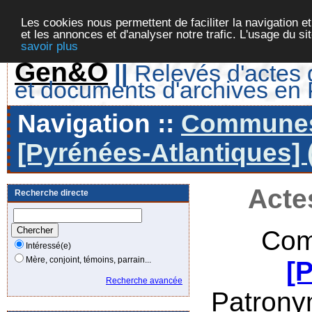
Les cookies nous permettent de faciliter la navigation et
et les annonces et d'analyser notre trafic. L'usage du s
savoir plus
Gen&O
||
Relevés d'actes d
et documents d'archives en
Navigation ::
Communes 
[Pyrénées-Atlantiques] 
Acte
Recherche directe
Com
Intéressé(e)
Mère, conjoint, témoins, parrain...
[
Recherche avancée
Patrony