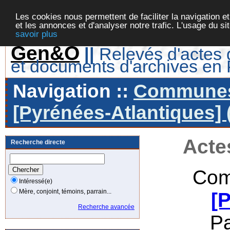
Les cookies nous permettent de faciliter la navigation et
et les annonces et d'analyser notre trafic. L'usage du s
savoir plus
Gen&O
||
Relevés d'actes d
et documents d'archives en
Navigation ::
Communes 
[Pyrénées-Atlantiques] 
Acte
Recherche directe
Com
Intéressé(e)
Mère, conjoint, témoins, parrain...
[
Recherche avancée
P