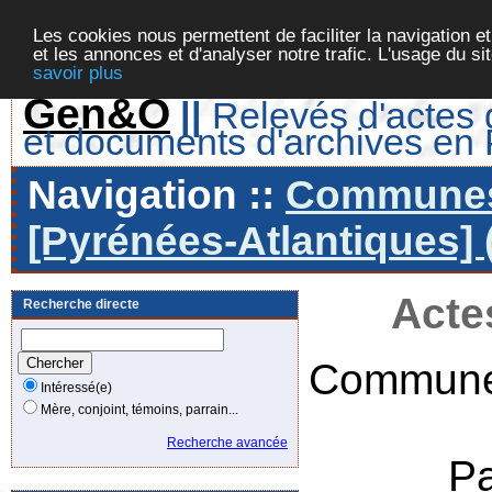
Les cookies nous permettent de faciliter la navigation et
et les annonces et d'analyser notre trafic. L'usage du s
savoir plus
Gen&O
||
Relevés d'actes d
et documents d'archives en
Navigation ::
Communes 
[Pyrénées-Atlantiques] 
Acte
Recherche directe
Commune
Intéressé(e)
Mère, conjoint, témoins, parrain...
Recherche avancée
P