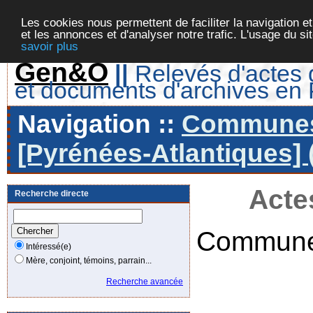
Les cookies nous permettent de faciliter la navigation et
et les annonces et d'analyser notre trafic. L'usage du s
savoir plus
Gen&O
||
Relevés d'actes d
et documents d'archives en
Navigation ::
Communes 
[Pyrénées-Atlantiques] 
Acte
Recherche directe
Commune
Intéressé(e)
Mère, conjoint, témoins, parrain...
Recherche avancée