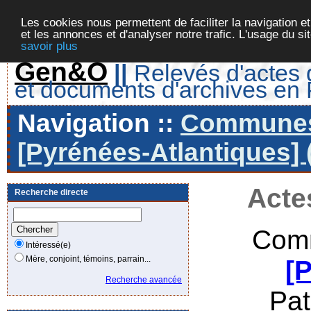
Les cookies nous permettent de faciliter la navigation et
et les annonces et d'analyser notre trafic. L'usage du s
savoir plus
Gen&O
||
Relevés d'actes d
et documents d'archives en
Navigation ::
Communes 
[Pyrénées-Atlantiques] 
Acte
Recherche directe
Comm
Intéressé(e)
Mère, conjoint, témoins, parrain...
[
Recherche avancée
Pa