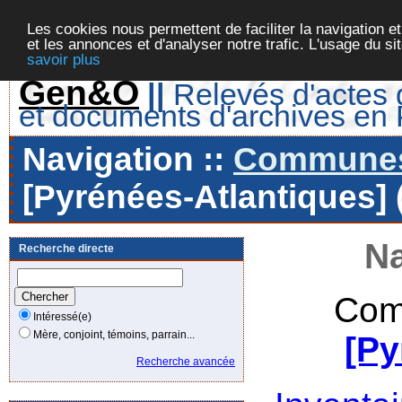
Les cookies nous permettent de faciliter la navigation et
et les annonces et d'analyser notre trafic. L'usage du s
savoir plus
Gen&O
||
Relevés d'actes d
et documents d'archives en
Navigation ::
Communes 
[Pyrénées-Atlantiques] 
Na
Recherche directe
Com
Intéressé(e)
Mère, conjoint, témoins, parrain...
[Py
Recherche avancée