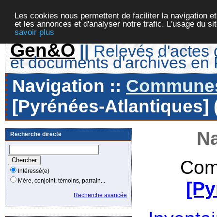
Les cookies nous permettent de faciliter la navigation et
et les annonces et d'analyser notre trafic. L'usage du s
savoir plus
Gen&O
||
Relevés d'actes d
et documents d'archives en
Navigation ::
Communes 
[Pyrénées-Atlantiques] 
Na
Recherche directe
Com
Intéressé(e)
Mère, conjoint, témoins, parrain...
[Py
Recherche avancée