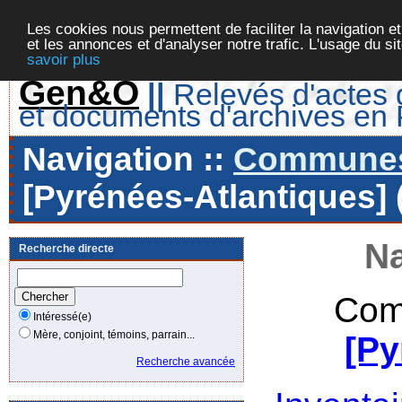
Les cookies nous permettent de faciliter la navigation et
et les annonces et d'analyser notre trafic. L'usage du s
savoir plus
Gen&O
||
Relevés d'actes d
et documents d'archives en
Navigation ::
Communes 
[Pyrénées-Atlantiques] 
Na
Recherche directe
Com
Intéressé(e)
Mère, conjoint, témoins, parrain...
[Py
Recherche avancée