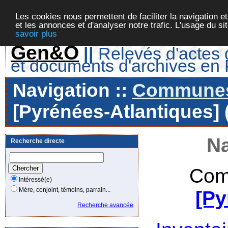
Les cookies nous permettent de faciliter la navigation et
et les annonces et d'analyser notre trafic. L'usage du s
savoir plus
Gen&O
||
Relevés d'actes d
et documents d'archives en
Navigation ::
Communes 
[Pyrénées-Atlantiques] 
Na
Recherche directe
Com
Intéressé(e)
Mère, conjoint, témoins, parrain...
[Py
Recherche avancée