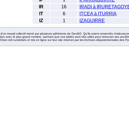
IR
16
IRADI à IRURETAGOY
IT
6
ITCEA à ITURRIA
IZ
1
IZAGUIRRE
it d’un travail collectif mené par plusieurs adhérents de Gen&O. Qu’ils soient remerciés chaleureus
ion avec le plus grand nombre, sachant que ces tables sont très utiles pour retrouver ses ancêtres
’état civil numérisés et mis en ligne sur leur site internet par les Archives départementales des 