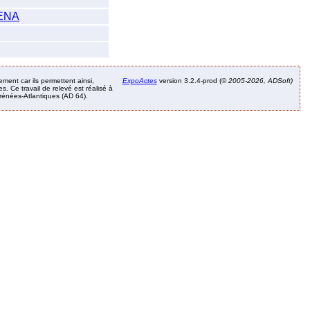
ENA
ement car ils permettent ainsi,
ExpoActes
version 3.2.4-prod (©
2005-2026, ADSoft)
. Ce travail de relevé est réalisé à
Pyrénées-Atlantiques (AD 64).