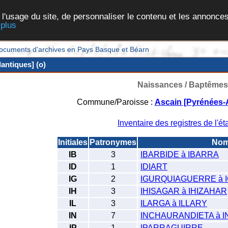
 l'usage du site, de personnaliser le contenu et les annonces
 plus
et documents d'archives en Pays Basque et Béarn
antiques] (o)
Naissances / Baptêmes
Commune/Paroisse :
Ascain [Pyrénées-A
Inventaire des registres de l'éta
Initiales
Patronymes
No
IB
3
IBARBIDE à IBARRA
ID
1
IDIART
IG
2
IGURQUIAGUERRE à 
IH
3
IHISAGAR à IHIZAHAR
IL
3
ILARGA à ILLARY
IN
7
INCHAURANDIETA à 
IP
1
IPARRAGUIRRE