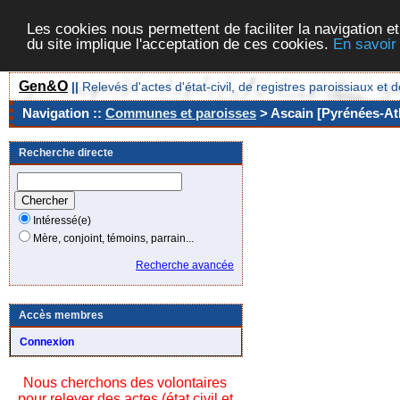
Les cookies nous permettent de faciliter la navigation et
du site implique l'acceptation de ces cookies.
En savoir
Gen&O
||
Relevés d'actes d'état-civil, de registres paroissiaux 
Navigation ::
Communes et paroisses
> Ascain [Pyrénées-Atl
Recherche directe
Intéressé(e)
Mère, conjoint, témoins, parrain...
Recherche avancée
Accès membres
Connexion
Nous cherchons des volontaires
pour relever des actes (état civil et