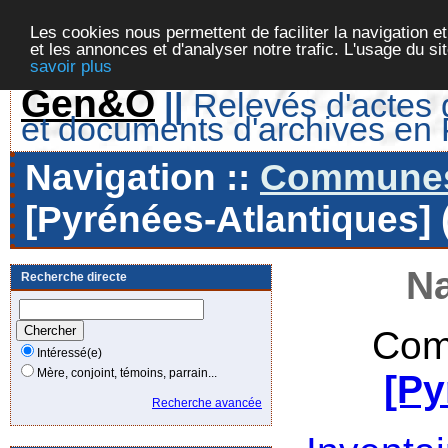
Les cookies nous permettent de faciliter la navigation et
et les annonces et d'analyser notre trafic. L'usage du s
savoir plus
Gen&O
||
Relevés d'actes d
et documents d'archives en
Navigation ::
Communes 
[Pyrénées-Atlantiques] 
Na
Recherche directe
Com
Intéressé(e)
Mère, conjoint, témoins, parrain...
[Py
Recherche avancée