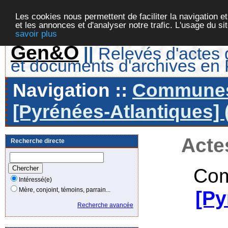
Les cookies nous permettent de faciliter la navigation et
et les annonces et d'analyser notre trafic. L'usage du s
savoir plus
Gen&O
||
Relevés d'actes d
et documents d'archives en
Navigation ::
Communes 
[Pyrénées-Atlantiques] 
Acte
Recherche directe
Com
Intéressé(e)
Mère, conjoint, témoins, parrain...
[Py
Recherche avancée