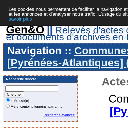
Les cookies nous permettent de faciliter la navigation et
et les annonces et d'analyser notre trafic. L'usage du s
savoir plus
Gen&O
||
Relevés d'actes d
et documents d'archives en
Navigation ::
Communes 
[Pyrénées-Atlantiques] 
Acte
Recherche directe
Com
Intéressé(e)
Mère, conjoint, témoins, parrain...
[Py
Recherche avancée