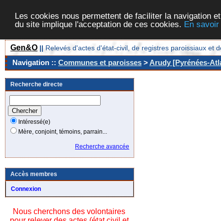
Les cookies nous permettent de faciliter la navigation et
du site implique l'acceptation de ces cookies.
En savoir
Gen&O
||
Relevés d'actes d'état-civil, de registres paroissiaux 
Navigation ::
Communes et paroisses
>
Arudy [Pyrénées-Atla
Recherche directe
Intéressé(e)
Mère, conjoint, témoins, parrain...
Recherche avancée
Accès membres
Connexion
Nous cherchons des volontaires
pour relever des actes (état civil et