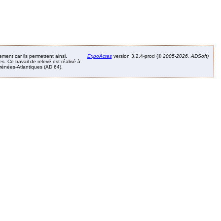
ement car ils permettent ainsi,
ExpoActes
version 3.2.4-prod (©
2005-2026, ADSoft)
. Ce travail de relevé est réalisé à
Pyrénées-Atlantiques (AD 64).