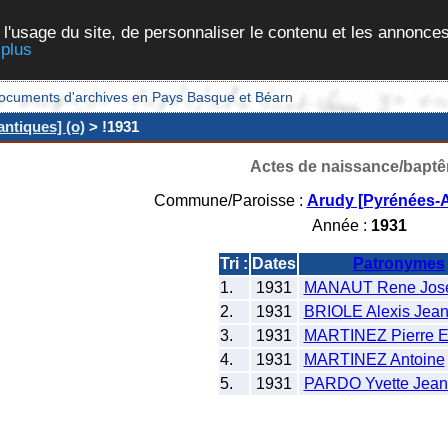
 l'usage du site, de personnaliser le contenu et les annonces
 plus
et documents d'archives en Pays Basque et Béarn
ntiques] (o)
> !1931
Actes de naissance/bapt
Commune/Paroisse :
Arudy [Pyrénées-A
Année :
1931
Tri :
Dates
Patronymes
1.
1931
MANAUT Rene Jos
2.
1931
BRIOLE Alexis Jea
3.
1931
MARTINEZ Pierre E
4.
1931
MARTINEZ Antoine
5.
1931
PARDO Yvette Jea