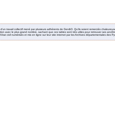
it d’un travail collectif mené par plusieurs adhérents de Gen&O. Qu’ils soient remerciés chaleureus
ion avec le plus grand nombre, sachant que ces tables sont très utiles pour retrouver ses ancêtres
’état civil numérisés et mis en ligne sur leur site internet par les Archives départementales des 