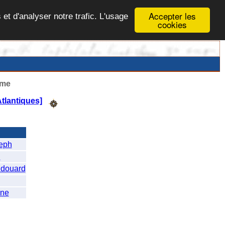
Accepter les
 et d'analyser notre trafic. L'usage
cookies
ême
tlantiques]
eph
n
douard
nne