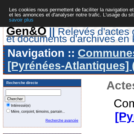
Les cookies nous permettent de faciliter la navigation et
et les annonces et d'analyser notre trafic. L'usage du s
savoir plus
Gen&O
||
Relevés d'actes d
et documents d'archives en
Navigation ::
Communes 
[Pyrénées-Atlantiques] 
Acte
Recherche directe
Com
Intéressé(e)
Mère, conjoint, témoins, parrain...
[Py
Recherche avancée