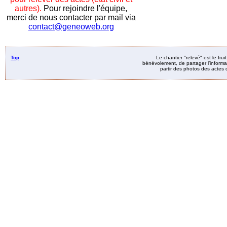
autres).
Pour rejoindre l'équipe,
merci de nous contacter par mail via
contact@geneoweb.org
Top
Le chantier "relevé" est le fru
bénévolement, de partager l’informat
partir des photos des actes d