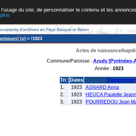
 l'usage du site, de personnaliser le contenu et les annonces
 plus
et documents d'archives en Pays Basque et Béarn
ntiques] (o)
> !1923
Actes de naissance/bapt
Commune/Paroisse :
Arudy [Pyrénées-A
Année :
1923
Tri :
Dates
Patronymes
1.
1923
ASNARD Anna
2.
1923
HEUCA Paulette Jeann
3.
1923
POURREDOU Jean Ma