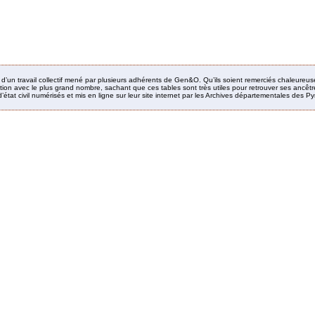
it d’un travail collectif mené par plusieurs adhérents de Gen&O. Qu’ils soient remerciés chaleureus
ion avec le plus grand nombre, sachant que ces tables sont très utiles pour retrouver ses ancêtres
’état civil numérisés et mis en ligne sur leur site internet par les Archives départementales des 