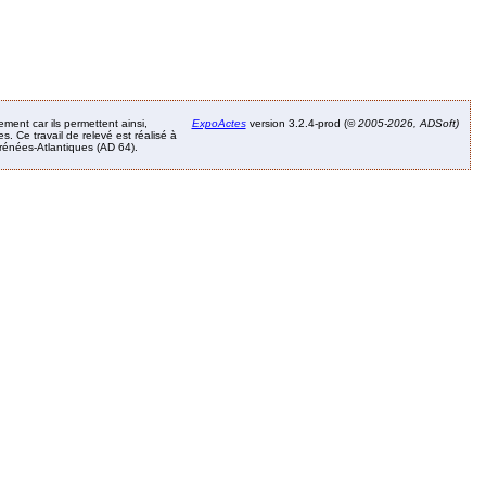
ement car ils permettent ainsi,
ExpoActes
version 3.2.4-prod (©
2005-2026, ADSoft)
. Ce travail de relevé est réalisé à
Pyrénées-Atlantiques (AD 64).