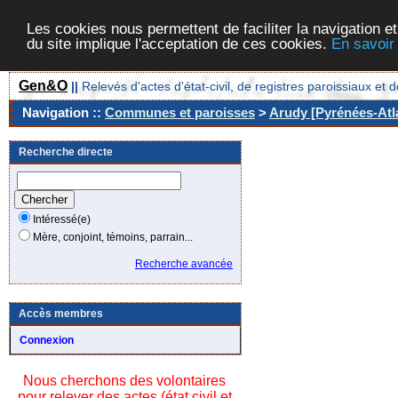
Les cookies nous permettent de faciliter la navigation et
du site implique l'acceptation de ces cookies.
En savoir
Gen&O
||
Relevés d'actes d'état-civil, de registres paroissiaux 
Navigation ::
Communes et paroisses
>
Arudy [Pyrénées-Atla
Recherche directe
Intéressé(e)
Mère, conjoint, témoins, parrain...
Recherche avancée
Accès membres
Connexion
Nous cherchons des volontaires
pour relever des actes (état civil et