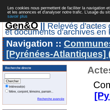
Les cookies nous permettent de faciliter la navigation et
et les annonces et d'analyser notre trafic. L'usage du s
savoir plus
Gen&O
||
Relevés d'actes d
et documents d'archives en
Navigation ::
Communes 
[Pyrénées-Atlantiques] 
Acte
Recherche directe
Com
Intéressé(e)
Mère, conjoint, témoins, parrain...
[Py
Recherche avancée