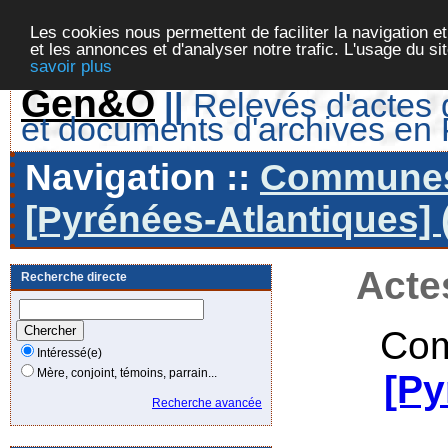
Les cookies nous permettent de faciliter la navigation et
et les annonces et d'analyser notre trafic. L'usage du s
savoir plus
Gen&O
||
Relevés d'actes d
et documents d'archives en
Navigation ::
Communes 
[Pyrénées-Atlantiques] 
Acte
Recherche directe
Com
Intéressé(e)
Mère, conjoint, témoins, parrain...
[Py
Recherche avancée