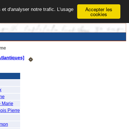
Accepter les
 et d'analyser notre trafic. L'usage
cookies
ême
tlantiques]
x
ne
 Marie
is Pierre
imon