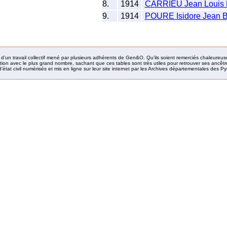
8.
1914
CARRIEU Jean Louis
9.
1914
POURE Isidore Jean B
it d’un travail collectif mené par plusieurs adhérents de Gen&O. Qu’ils soient remerciés chaleureus
ion avec le plus grand nombre, sachant que ces tables sont très utiles pour retrouver ses ancêtres
’état civil numérisés et mis en ligne sur leur site internet par les Archives départementales des 