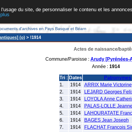
 l'usage du site, de personnaliser le contenu et les annonces
 plus
et documents d'archives en Pays Basque et Béarn
ntiques] (o)
> !1914
Actes de naissance/bapt
Commune/Paroisse :
Arudy [Pyrénées-A
Année :
1914
Tri :
Dates
Patronymes
1.
1914
ARRIX Marie Victorine
2.
1914
LEJARD Georges Feli
3.
1914
LOYOLA Anne Catheri
4.
1914
PALAS-LOLLE Jeanne
5.
1914
LAHOURATATE Franco
6.
1914
BAGES Jean Joseph
7.
1914
FLACHAT Francois S