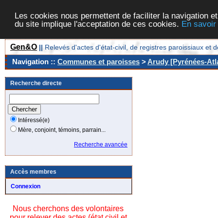
Les cookies nous permettent de faciliter la navigation et
du site implique l'acceptation de ces cookies.
En savoir
Gen&O
||
Relevés d'actes d'état-civil, de registres paroissiaux 
Navigation ::
Communes et paroisses
>
Arudy [Pyrénées-Atla
Recherche directe
Intéressé(e)
Mère, conjoint, témoins, parrain...
Recherche avancée
Accès membres
Connexion
Nous cherchons des volontaires
pour relever des actes (état civil et