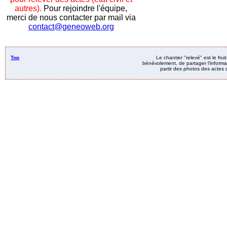
autres).
Pour rejoindre l'équipe,
merci de nous contacter par mail via
contact@geneoweb.org
Top
Le chantier "relevé" est le fru
bénévolement, de partager l’informat
partir des photos des actes d