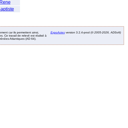
 Rene
aptiste
ement car ils permettent ainsi,
ExpoActes
version 3.2.4-prod (©
2005-2026, ADSoft)
. Ce travail de relevé est réalisé à
Pyrénées-Atlantiques (AD 64).