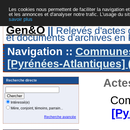
Les cookies nous permettent de faciliter la navigation et
et les annonces et d'analyser notre trafic. L'usage du s
savoir plus
Gen&O
||
Relevés d'actes d
et documents d'archives en
Navigation ::
Communes 
[Pyrénées-Atlantiques] 
Acte
Recherche directe
Com
Intéressé(e)
Mère, conjoint, témoins, parrain...
[Py
Recherche avancée