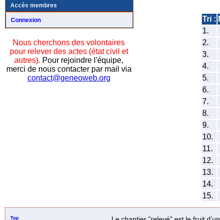
Accès membres
Tri :
Connexion
1.
2.
Nous cherchons des volontaires
pour relever des actes (état civil et
3.
autres).
Pour rejoindre l'équipe,
4.
merci de nous contacter par mail via
5.
contact@geneoweb.org
6.
7.
8.
9.
10.
11.
12.
13.
14.
15.
Top
Le chantier "relevé" est le fruit d’