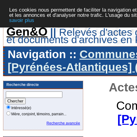
Les cookies nous permettent de faciliter la navigation et
et les annonces et d'analyser notre trafic. L'usage du s
savoir plus
Gen&O
||
Relevés d'actes d
et documents d'archives en
Navigation ::
Communes 
[Pyrénées-Atlantiques] 
Acte
Recherche directe
Com
Intéressé(e)
Mère, conjoint, témoins, parrain...
[Py
Recherche avancée