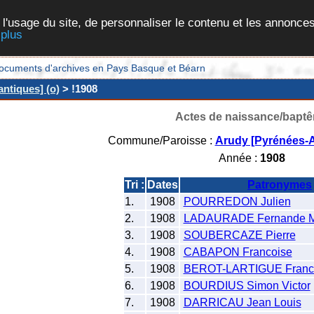
 l'usage du site, de personnaliser le contenu et les annonces
 plus
et documents d'archives en Pays Basque et Béarn
ntiques] (o)
> !1908
Actes de naissance/bapt
Commune/Paroisse :
Arudy [Pyrénées-A
Année :
1908
Tri :
Dates
Patronymes
1.
1908
POURREDON Julien
2.
1908
LADAURADE Fernande Ma
3.
1908
SOUBERCAZE Pierre
4.
1908
CABAPON Francoise
5.
1908
BEROT-LARTIGUE Franco
6.
1908
BOURDIUS Simon Victor
7.
1908
DARRICAU Jean Louis