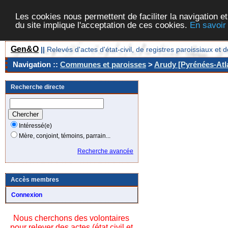
Les cookies nous permettent de faciliter la navigation et
du site implique l'acceptation de ces cookies.
En savoir
Gen&O
||
Relevés d'actes d'état-civil, de registres paroissiaux 
Navigation ::
Communes et paroisses
>
Arudy [Pyrénées-Atla
Recherche directe
Intéressé(e)
Mère, conjoint, témoins, parrain...
Recherche avancée
Accès membres
Connexion
Nous cherchons des volontaires
pour relever des actes (état civil et