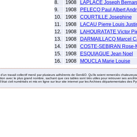
8.
1908
LAPLACE Joseph Bernar
9.
1908
PELECQ Paul Albert Andr
10.
1908
COURTILLE Josephine
11.
1908
LACAU Pierre Louis Justi
12.
1908
LAHOURATATE Victor Pie
13.
1908
DARMAILLACQ Marcel Cam
14.
1908
COSTE-SEBIRAN Rose-M
15.
1908
ESQUIAGUE Jean Noel
16.
1908
MOUCLA Marie Louise
it d’un travail collectif mené par plusieurs adhérents de Gen&O. Qu’ils soient remerciés chaleureus
ion avec le plus grand nombre, sachant que ces tables sont très utiles pour retrouver ses ancêtres
’état civil numérisés et mis en ligne sur leur site internet par les Archives départementales des 