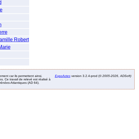
d
e
n
rre
ille Robert
arie
ement car ils permettent ainsi,
ExpoActes
version 3.2.4-prod (©
2005-2026, ADSoft)
. Ce travail de relevé est réalisé à
Pyrénées-Atlantiques (AD 64).