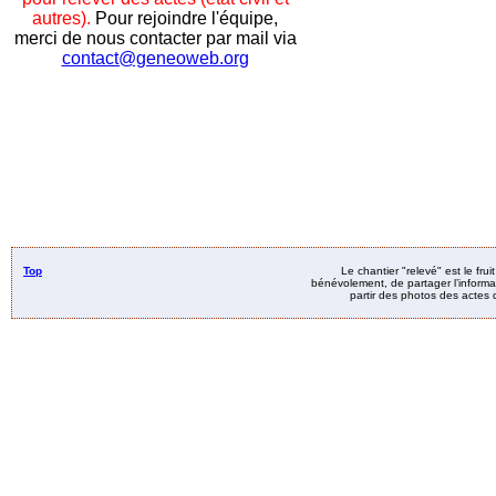
autres).
Pour rejoindre l'équipe,
merci de nous contacter par mail via
contact@geneoweb.org
Top
Le chantier "relevé" est le fru
bénévolement, de partager l’informat
partir des photos des actes d