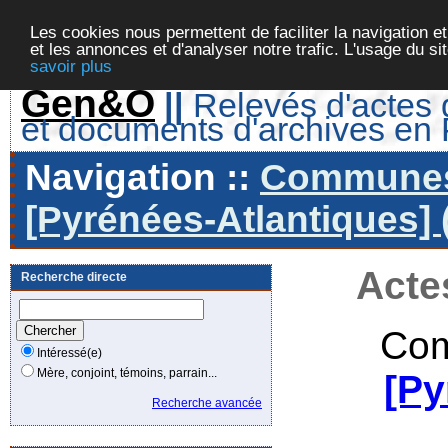
Les cookies nous permettent de faciliter la navigation et
et les annonces et d'analyser notre trafic. L'usage du s
savoir plus
Gen&O
||
Relevés d'actes d
et documents d'archives en
Navigation ::
Communes 
[Pyrénées-Atlantiques] 
Acte
Recherche directe
Com
Intéressé(e)
Mère, conjoint, témoins, parrain...
[Py
Recherche avancée