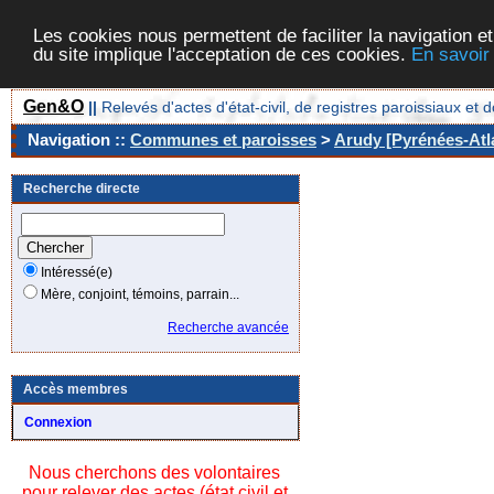
Les cookies nous permettent de faciliter la navigation et
du site implique l'acceptation de ces cookies.
En savoir
Gen&O
||
Relevés d'actes d'état-civil, de registres paroissiaux 
Navigation ::
Communes et paroisses
>
Arudy [Pyrénées-Atla
Recherche directe
Intéressé(e)
Mère, conjoint, témoins, parrain...
Recherche avancée
Accès membres
Connexion
Nous cherchons des volontaires
pour relever des actes (état civil et