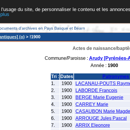
 l'usage du site, de personnaliser le contenu et les annonces
 plus
et documents d'archives en Pays Basque et Béarn
ntiques] (o)
> !1900
Actes de naissance/bapt
Commune/Paroisse :
Arudy [Pyrénées-A
Année :
1900
Tri :
Dates
Patronymes
1.
1900
LACANAU-POUTS Raym
2.
1900
LABORDE Francois
3.
1900
BERGE Marie Eugenie
4.
1900
CARREY Marie
5.
1900
CASAUBON Marie Magde
6.
1900
ARROUGE Jules Pascal
7.
1900
ARRIX Eleonore