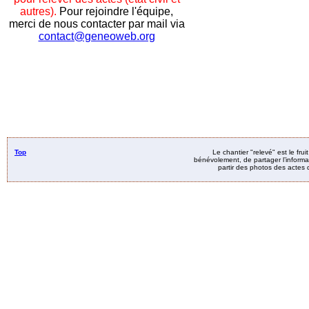
autres).
Pour rejoindre l'équipe,
merci de nous contacter par mail via
contact@geneoweb.org
Top
Le chantier "relevé" est le fru
bénévolement, de partager l’informat
partir des photos des actes d