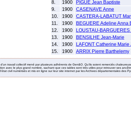
8.
1900
PIGUE Jean Baptiste
9.
1900
CASENAVE Anne
10.
1900
CASTERA-LABATUT Marc
11.
1900
BEGUERE Adeline Anna 
12.
1900
LOUSTAU-BARGUERES A
13.
1900
BENSILHE Jean-Marie
14.
1900
LAFONT Catherine Marie
15.
1900
ARRIX Pierre Barthelemy
it d’un travail collectif mené par plusieurs adhérents de Gen&O. Qu’ils soient remerciés chaleureus
ion avec le plus grand nombre, sachant que ces tables sont très utiles pour retrouver ses ancêtres
’état civil numérisés et mis en ligne sur leur site internet par les Archives départementales des 