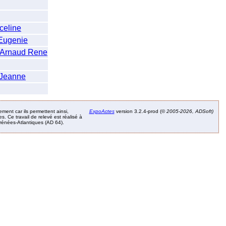
eline
Eugenie
rnaud Rene
 Jeanne
ement car ils permettent ainsi,
ExpoActes
version 3.2.4-prod (©
2005-2026, ADSoft)
. Ce travail de relevé est réalisé à
Pyrénées-Atlantiques (AD 64).