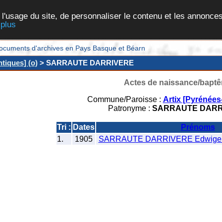
 l'usage du site, de personnaliser le contenu et les annonces
 plus
et documents d'archives en Pays Basque et Béarn
ntiques] (o)
> SARRAUTE DARRIVERE
Actes de naissance/bapt
Commune/Paroisse :
Artix [Pyrénées
Patronyme :
SARRAUTE DARR
Tri :
Dates
Prénoms
1.
1905
SARRAUTE DARRIVERE Edwige C