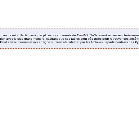
it d’un travail collectif mené par plusieurs adhérents de Gen&O. Qu’ils soient remerciés chaleureus
ion avec le plus grand nombre, sachant que ces tables sont très utiles pour retrouver ses ancêtres
’état civil numérisés et mis en ligne sur leur site internet par les Archives départementales des 