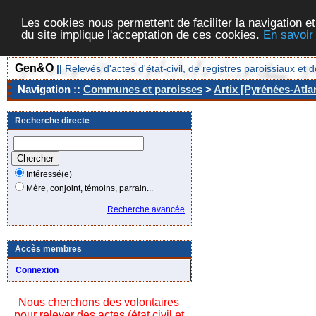
Les cookies nous permettent de faciliter la navigation et
du site implique l'acceptation de ces cookies.
En savoir
Gen&O
||
Relevés d'actes d'état-civil, de registres paroissiaux 
Navigation ::
Communes et paroisses
>
Artix [Pyrénées-Atla
Recherche directe
Intéressé(e)
Mère, conjoint, témoins, parrain...
Recherche avancée
Accès membres
Connexion
Nous cherchons des volontaires
pour relever des actes (état civil et