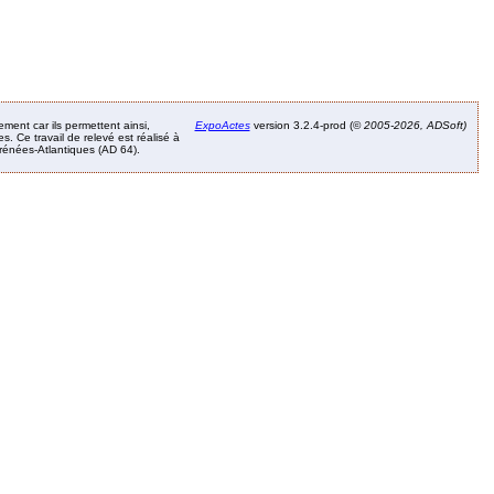
ement car ils permettent ainsi,
ExpoActes
version 3.2.4-prod (©
2005-2026, ADSoft)
. Ce travail de relevé est réalisé à
Pyrénées-Atlantiques (AD 64).