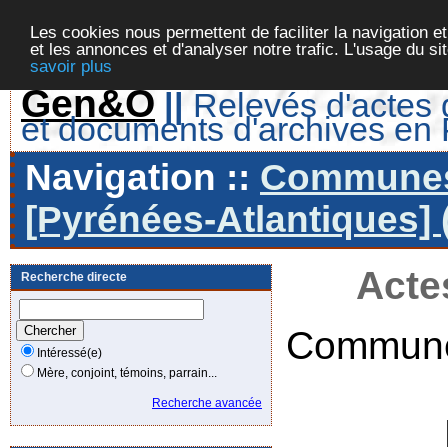
Les cookies nous permettent de faciliter la navigation et
et les annonces et d'analyser notre trafic. L'usage du s
savoir plus
Gen&O
||
Relevés d'actes d
et documents d'archives en
Navigation ::
Communes 
[Pyrénées-Atlantiques] 
Acte
Recherche directe
Commune
Intéressé(e)
Mère, conjoint, témoins, parrain...
Recherche avancée