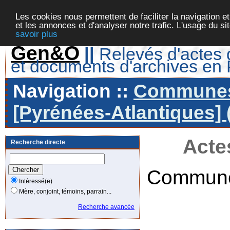
Les cookies nous permettent de faciliter la navigation et
et les annonces et d'analyser notre trafic. L'usage du s
savoir plus
Gen&O
||
Relevés d'actes d
et documents d'archives en
Navigation ::
Communes 
[Pyrénées-Atlantiques] 
Acte
Recherche directe
Commune
Intéressé(e)
Mère, conjoint, témoins, parrain...
Recherche avancée