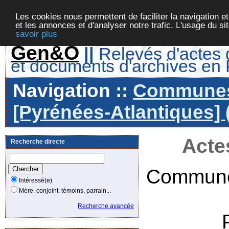
Les cookies nous permettent de faciliter la navigation et
et les annonces et d'analyser notre trafic. L'usage du s
savoir plus
Gen&O
||
Relevés d'actes d
et documents d'archives en
Navigation ::
Communes 
[Pyrénées-Atlantiques] 
Acte
Recherche directe
Commune
Intéressé(e)
Mère, conjoint, témoins, parrain...
Recherche avancée