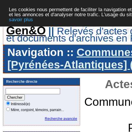
Les cookies nous permettent de faciliter la navigation et
et les annonces et d'analyser notre trafic. L'usage du s
savoir plus
Gen&O
||
Relevés d'actes d
et documents d'archives en
Navigation ::
Communes 
[Pyrénées-Atlantiques] 
Acte
Recherche directe
Commune
Intéressé(e)
Mère, conjoint, témoins, parrain...
Recherche avancée