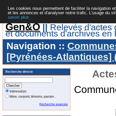
Les cookies nous permettent de faciliter la navigation et
et les annonces et d'analyser notre trafic. L'usage du s
savoir plus
Gen&O
||
Relevés d'actes d
et documents d'archives en
Navigation ::
Communes 
[Pyrénées-Atlantiques] 
Acte
Recherche directe
Commune
Intéressé(e)
Mère, conjoint, témoins, parrain...
Recherche avancée