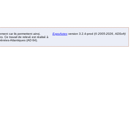
ement car ils permettent ainsi,
ExpoActes
version 3.2.4-prod (©
2005-2026, ADSoft)
. Ce travail de relevé est réalisé à
Pyrénées-Atlantiques (AD 64).