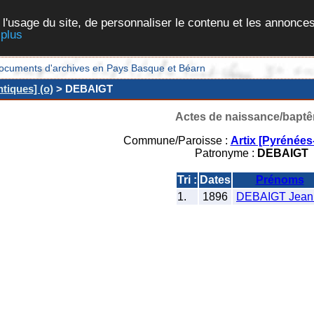
 l'usage du site, de personnaliser le contenu et les annonces
 plus
et documents d'archives en Pays Basque et Béarn
ntiques] (o)
> DEBAIGT
Actes de naissance/bapt
Commune/Paroisse :
Artix [Pyrénées
Patronyme :
DEBAIGT
Tri :
Dates
Prénoms
1.
1896
DEBAIGT Jean