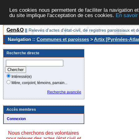
Les cookies nous permettent de faciliter la navigation et
du site implique l'acceptation de ces cookies.
En savoir
Gen&O
||
Relevés d'actes d'état-civil, de registres paroissiaux 
Navigation ::
Communes et paroisses
>
Artix [Pyrénées-Atla
Recherche directe
Intéressé(e)
Mère, conjoint, témoins, parrain...
Recherche avancée
Accès membres
Connexion
Nous cherchons des volontaires
pour relever des actes (état civil et