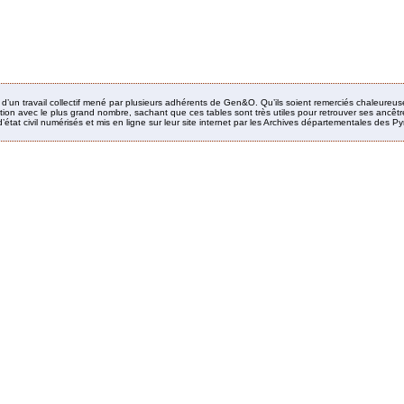
it d’un travail collectif mené par plusieurs adhérents de Gen&O. Qu’ils soient remerciés chaleureus
ion avec le plus grand nombre, sachant que ces tables sont très utiles pour retrouver ses ancêtres
’état civil numérisés et mis en ligne sur leur site internet par les Archives départementales des 