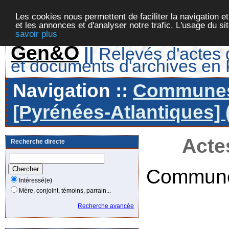
Les cookies nous permettent de faciliter la navigation et
et les annonces et d'analyser notre trafic. L'usage du s
savoir plus
Gen&O
||
Relevés d'actes d
et documents d'archives en
Navigation ::
Communes 
[Pyrénées-Atlantiques] 
Acte
Recherche directe
Commune
Intéressé(e)
Mère, conjoint, témoins, parrain...
Recherche avancée